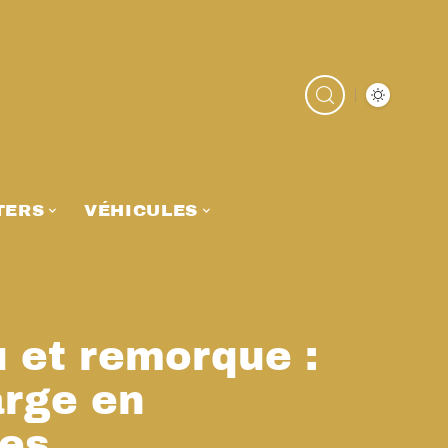
TERS
VÉHICULES
 et remorque :
arge en
xes