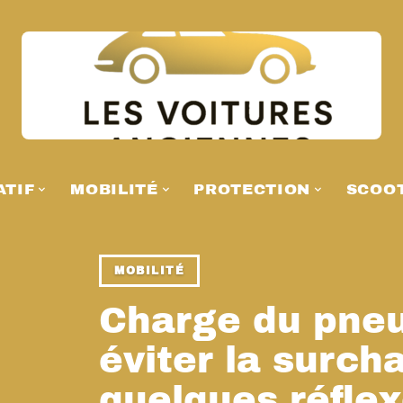
ATIF
MOBILITÉ
PROTECTION
SCOO
MOBILITÉ
Charge du pneu
éviter la surch
quelques réfle