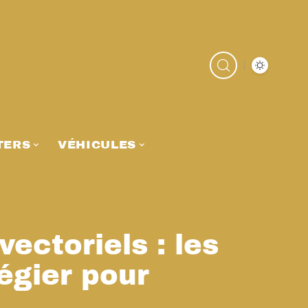
TERS
VÉHICULES
ectoriels : les
légier pour