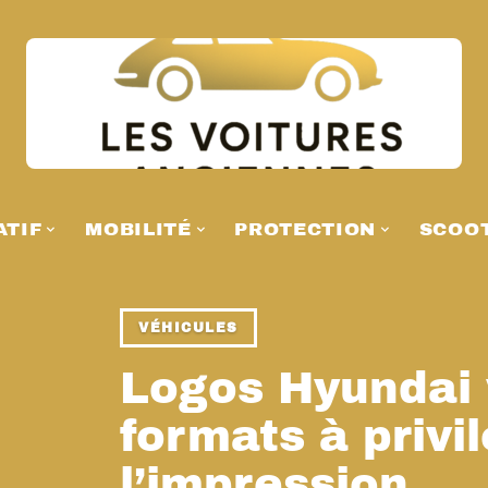
ATIF
MOBILITÉ
PROTECTION
SCOO
VÉHICULES
Logos Hyundai v
formats à privi
l’impression