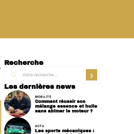
Recherche
e
Les dernières news
MOBILITÉ
Comment réussir son
mélange essence et huile
sans abîmer le moteur ?
ACTU
Les sports mécaniques :