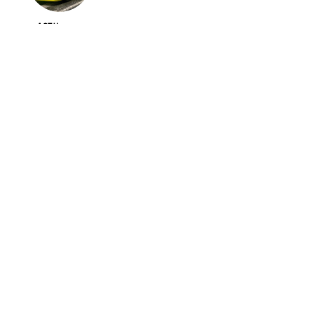
ACTU
Les tendances et modèles auto 2024 : ce qu’il
faut savoir
ACTU
Demander un devis comparatif pour votre
crédit auto
ACTU
Comment fonctionne le bonus malus auto ?