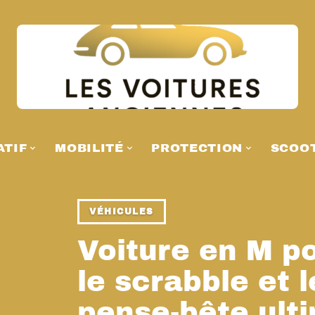
ATIF
MOBILITÉ
PROTECTION
SCOO
VÉHICULES
Voiture en M po
le scrabble et l
pense-bête ult