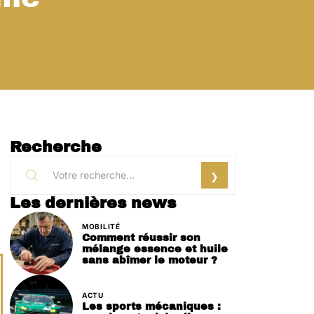
Recherche
Les dernières news
MOBILITÉ
Comment réussir son
mélange essence et huile
sans abîmer le moteur ?
ACTU
Les sports mécaniques :